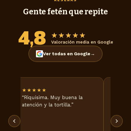
RESEÑAS
Gente fetén que repite
4,8
★★★★★
★★★★★
Valoración media en Google
Ver todas en Google
→
★★★★★
★★★
Riquísima. Muy buena la
Sin du
atención y la tortilla.
tortill
Simplem