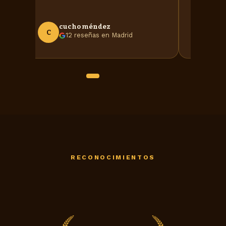
cucho méndez
Ja
C
J
12 reseñas en Madrid
L
RECONOCIMIENTOS